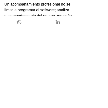
Un acompañamiento profesional no se 
limita a programar el software; analiza 
el comportamiento del equipo, rediseña 
los flujos para eliminar la redundancia 
y asegura que la tecnología se adapte 
orgánicamente al ritmo de la empresa.
De esta forma garantiza que el retorno 
de la inversión se refleje en la 
productividad diaria y en la armonía del 
clima organizacional.
Conclusión
El paso de las metodologías manuales 
a un 
entorno CRM
 especializado es 
un hito inevitable para cualquier 
compañía que aspire a escalar sus 