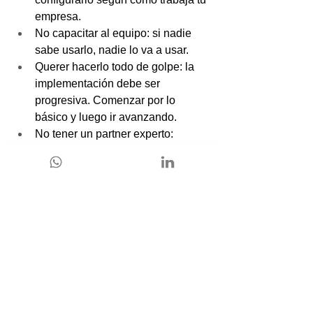
empresa.
No capacitar al equipo: si nadie 
sabe usarlo, nadie lo va a usar.
Querer hacerlo todo de golpe: la 
implementación debe ser 
progresiva. Comenzar por lo 
básico y luego ir avanzando.
No tener un partner experto: 
implementar por tu cuenta puede 
salir bien… o convertirse en un 
dolor de cabeza. Ahí es donde 
Smartbricks marca la diferencia.
Checklist rápida para saber si estás 
listo:
¿Tus procesos están claros y 
documentados?