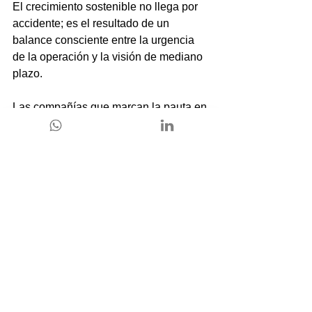
El crecimiento sostenible no llega por 
accidente; es el resultado de un 
balance consciente entre la urgencia 
de la operación y la visión de mediano 
plazo.
Las compañías que marcan la pauta en 
su sector detienen sus máquinas 
periódicamente para auditar sus 
propias estructuras, adaptando sus 
metas antes de que el mercado las 
obligue a cambiar de mala manera.
Esta evolución demanda madurez de 
liderazgo y, casi siempre, el 
acompañamiento de ojos externos que 
combinen criterio técnico y sensibilidad 
humana.