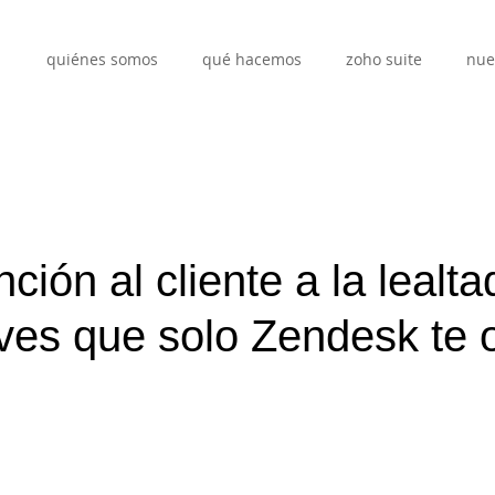
quiénes somos
qué hacemos
zoho suite
nue
ción al cliente a la lealtad
ves que solo Zendesk te 