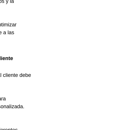
s y la 
timizar 
 a las 
liente
 cliente debe 
ra 
sonalizada.