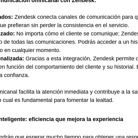
omunicación omnicanal con Zendesk:
ados:
 Zendesk conecta canales de comunicación para qu
ue prefieran sin perder la consistencia en el servicio.
izado:
 No importa cómo el cliente se comunique; Zende
do de todas las comunicaciones. Podrás acceder a un his
do en cualquier momento.
nalizada:
 Gracias a esta integración, Zendesk permite 
n función del comportamiento del cliente y su historial. 
a confianza.
anal facilita la atención inmediata y contribuye a la sa
lo cual es fundamental para fomentar la lealtad.
nteligente: eficiencia que mejora la experiencia
tendrán que esperar mucho tiempo para obtener una resp