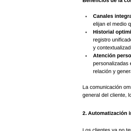
Beneficios de la c
Canales integr
elijan el medio q
Historial optim
registro unifica
y contextualiza
Atención perso
personalizadas e
relación y gener
La comunicación omnic
general del cliente, 
2. Automatización i
Los clientes ya no 