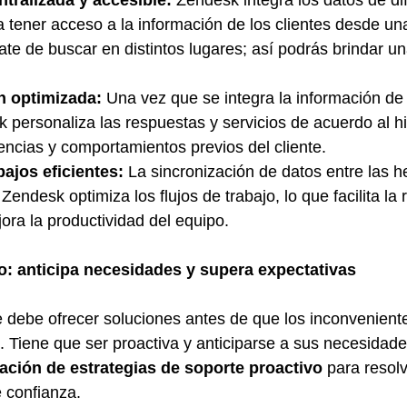
tralizada y accesible:
 Zendesk integra los datos de di
 tener acceso a la información de los clientes desde una
ate de buscar en distintos lugares; así podrás brindar u
n optimizada:
 Una vez que se integra la información de 
 personaliza las respuestas y servicios de acuerdo al his
encias y comportamientos previos del cliente.
ajos eficientes:
 La sincronización de datos entre las h
Zendesk optimiza los flujos de trabajo, lo que facilita la 
ora la productividad del equipo.
o: anticipa necesidades y supera expectativas
te debe ofrecer soluciones antes de que los inconvenient
. Tiene que ser proactiva y anticiparse a sus necesidad
ción de estrategias de soporte proactivo
 para resol
e confianza.