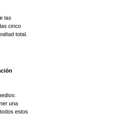
e las 
las cinco 
altad total.
ción 
medios: 
ener una 
 todos estos 