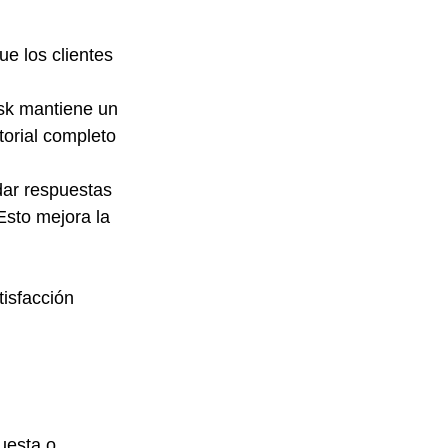
e los clientes 
sk mantiene un 
torial completo 
dar respuestas 
Esto mejora la 
tisfacción 
uesta o 