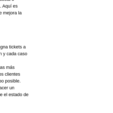
. Aquí es 
 mejora la 
igna tickets a 
n y cada caso 
tas más 
s clientes 
po posible.
acer un 
e el estado de 