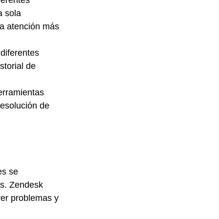
ferentes 
 sola 
na atención más 
diferentes 
torial de 
erramientas 
resolución de 
es se 
es. Zendesk 
ver problemas y 