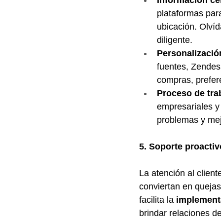
Información cen
plataformas para
ubicación. Olvíd
diligente.
Personalizació
fuentes, Zendesk
compras, prefer
Proceso de trab
empresariales y 
problemas y mej
5. Soporte proactiv
La atención al clien
conviertan en quejas
facilita la 
implementa
brindar relaciones d