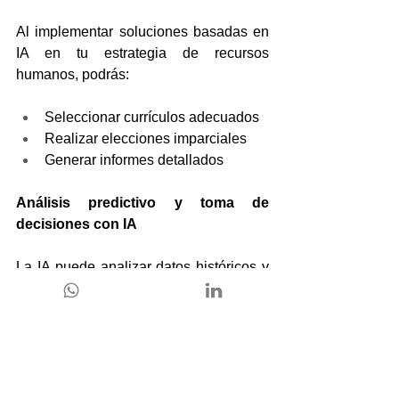
Al implementar soluciones basadas en 
IA en tu estrategia de recursos 
humanos, podrás:
Seleccionar currículos adecuados
Realizar elecciones imparciales
Generar informes detallados
Análisis predictivo y toma de 
decisiones con IA
La IA puede analizar datos históricos y 
en tiempo real para generar análisis 
predictivos sobre el comportamiento del 
cliente, las tendencias del mercado y el 
rendimiento de las ventas. 
Esto permite a las empresas anticipar 