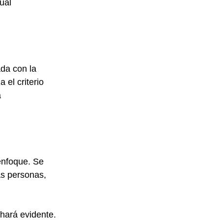
ual
da con la 
el criterio 
 
enfoque. Se 
as personas, 
hará evidente. 