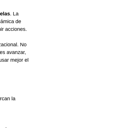
lelas
. La 
námica de 
ir acciones.
zacional. No 
des avanzar, 
usar mejor el 
rcan la 