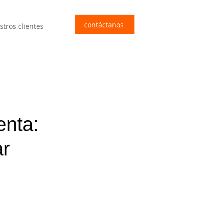
contáctanos
stros clientes
enta:
ar