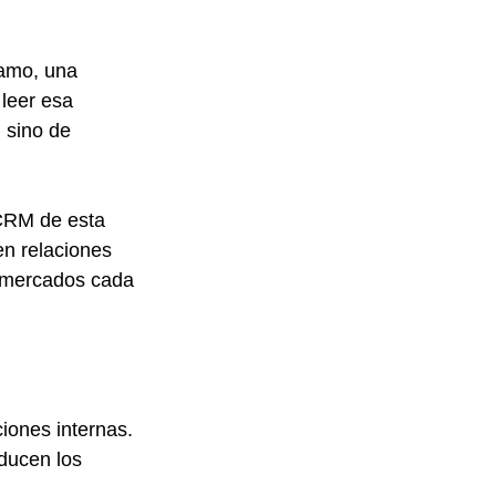
lamo, una 
leer esa 
 sino de 
 CRM de esta 
en relaciones 
n mercados cada 
ones internas. 
ducen los 