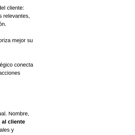
l cliente: 
 relevantes, 
ón.
riza mejor su 
tégico conecta 
acciones 
ual. Nombre, 
al cliente 
ales y 