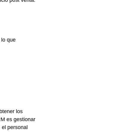
cio post venta. 
lo que 
tener los 
M es gestionar 
 el personal 