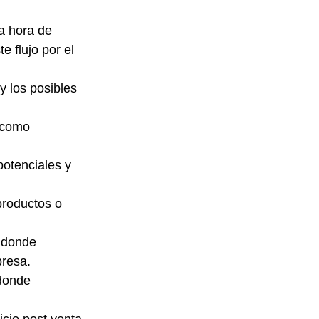
a hora de 
flujo por el 
y los posibles 
 como 
potenciales y 
productos o 
n donde 
presa.
donde 