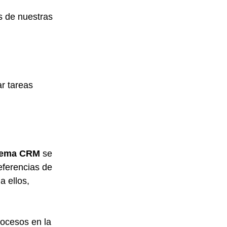
s de nuestras 
r tareas 
tema CRM
 se 
eferencias de 
 ellos, 
rocesos en la 