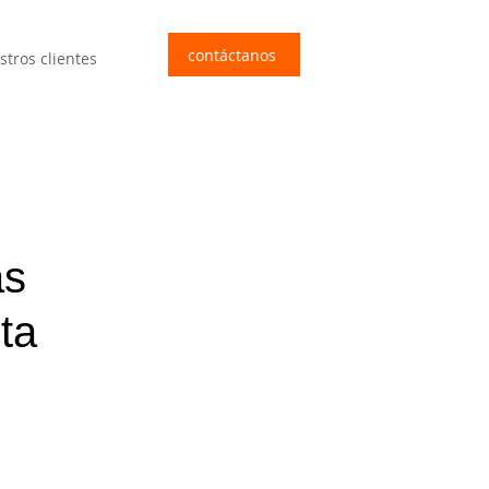
contáctanos
stros clientes
as
ta