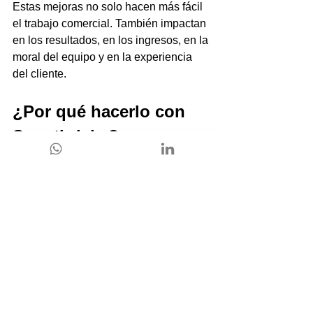
Estas mejoras no solo hacen más fácil 
el trabajo comercial. También impactan 
en los resultados, en los ingresos, en la 
moral del equipo y en la experiencia 
del cliente.
¿Por qué hacerlo con 
Smartbricks?
Adoptar una plataforma como Monday 
CRM no es solo cuestión de instalar un 
software. Para que realmente funcione, 
es necesario diseñar una 
implementación que tenga sentido 
para tu negocio
.
Ahí es donde entra Smartbricks. No 
como simples proveedores, sino como 