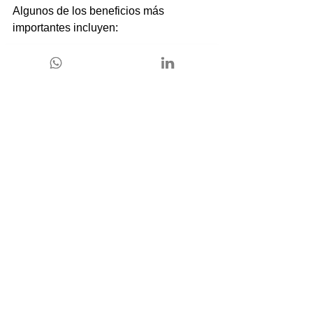
Algunos de los beneficios más 
importantes incluyen:
Proporciona una visión clara del 
futuro y establece un rumbo 
definido para la organización.
Permite identificar oportunidades y 
amenazas, lo que facilita la 
adaptación y la diferenciación de 
la competencia.
Ofrece un marco de referencia 
para la toma de decisiones 
coherentes y alineadas con los 
objetivos estratégicos.
Ayuda a priorizar las inversiones y 
a asignar los recursos de manera 
eficiente.
Fomenta la participación y el 
compromiso de los empleados al 