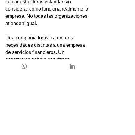
copiar estructuras estándar sin 
considerar cómo funciona realmente la 
empresa. No todas las organizaciones 
atienden igual.
Una compañía logística enfrenta 
necesidades distintas a una empresa 
de servicios financieros. Un 
ecommerce trabaja con ritmos 
completamente diferentes a una 
operación B2B.
Por eso las configuraciones genéricas 
suelen quedarse cortas. Los flujos de 
atención, las automatizaciones, los 
indicadores y las prioridades deben 
responder al funcionamiento real del 
negocio.