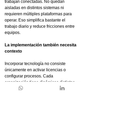
trabajan conectadas. No quedan 
aisladas en distintos sistemas ni 
requieren múltiples plataformas para 
operar. Eso simplifica bastante el 
trabajo diario y reduce fricciones entre 
equipos.
La implementación también necesita 
contexto
Incorporar tecnología no consiste 
únicamente en activar licencias o 
configurar procesos. Cada 
organización tiene dinámicas distintas, 
prioridades específicas y formas 
particulares de trabajar.
Por eso una implementación realmente 
útil necesita entender cómo funciona la 