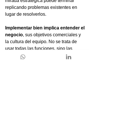
mirada estratégica puede terminar 
replicando problemas existentes en 
lugar de resolverlos.
Implementar bien implica entender el 
negocio
, sus objetivos comerciales y 
la cultura del equipo. No se trata de 
usar todas las funciones, sino las 
correctas. Campos, flujos y 
automatizaciones deben responder a 
una lógica clara y compartida.
Cuando el CRM se adapta a la forma 
real de trabajar, la adopción fluye. El 
equipo lo usa porque le sirve, no 
porque se lo exigen. En ese punto, 
Zoho CRM deja de ser un sistema 
externo y pasa a ser parte del día a día 
comercial.