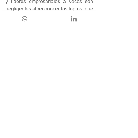
y líderes empresariales a veces son 
negligentes al reconocer los logros, que 
pueden considerarse desalentadores y 
desalentadores.
Aquí hay una estrategia que puede 
ayudarlo a alentar a su equipo de 
ventas a amar y hacer lo mejor en su 
trabajo:
Proporcione herramientas y 
procedimientos internos 
útiles.
Como gerente, debe nutrir este impulso 
a través de herramientas y 
procedimientos internos de apoyo.
Esto puede significar subcontratar o 