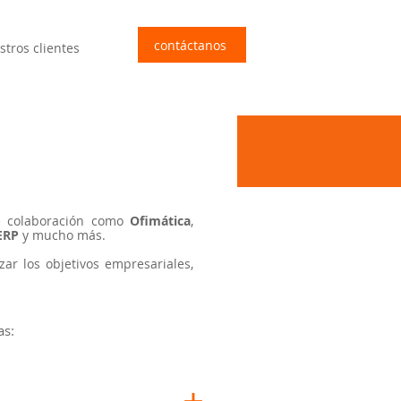
contáctanos
stros clientes
de colaboración como
Ofimática
,
ERP
y mucho más.
ar los objetivos empresariales,
as: