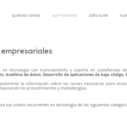
quiénes somos
qué hacemos
zoho suite
nue
 empresariales
s en tecnología con licenciamiento y soporte en plataformas 
to
,
Analítica de datos
,
Desarrollo de aplicaciones
de bajo código
,
italmente la información sobre las tareas necesarias para alcanz
mejorando los procedimientos y metodologías.
ce tus costos recurrentes en tecnología de las siguientes categorí