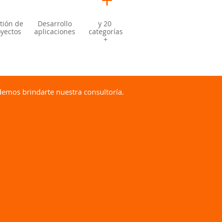
+
tión de
Desarrollo
y 20
yectos
aplicaciones
categorías
+
demos brindarte nuestra consultoría.