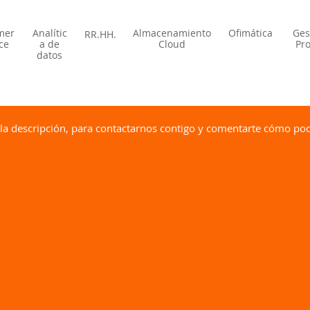
mer
Analític
Almacenamiento
Ofimática
Ges
RR.HH.
ce
a de
Cloud
Pro
datos
 la descripción, para contactarnos contigo y comentarte cómo po