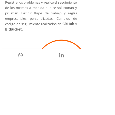
Registre los problemas y realice el seguimiento
de los mismos a medida que se solucionan y
prueban. Definir flujos de trabajo y reglas
empresariales personalizadas. Cambios de
código de seguimiento realizados en
GitHub
y
Bitbucket.
colaborar sin problemas
Los empleados, clientes, vendedores y
consultores, de cerca o de lejos, pueden
trabajar juntos con nuestras herramientas de
colaboración.
administre sus documentos