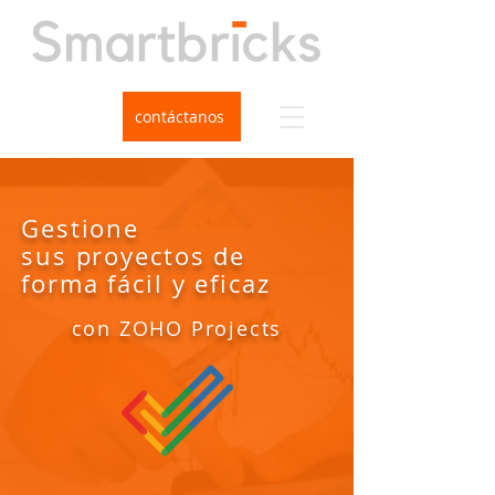
contáctanos
Gestione
sus
proyectos de
forma fácil y eficaz
con ZOHO Projects