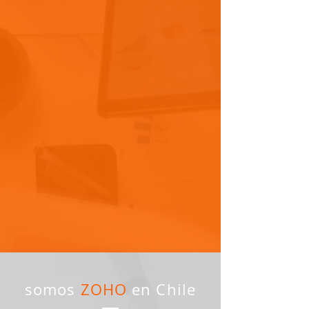
somos
ZOHO
en Chile