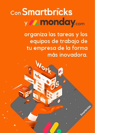
Con
y
organiza las tareas y los
equipos de trabajo
de
tu empresa de la forma
más inovadora.