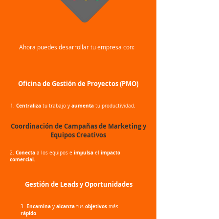
Ahora puedes desarrollar tu empresa con:
Oficina de Gestión de Proyectos (PMO)
Centraliza
aumenta
tu trabajo y
tu productividad.
Coordinación de Campañas de Marketing y
Equipos Creativos
Conecta
impulsa
impacto
2.
a los equipos e
el
comercial.
Gestión de Leads y Oportunidades
Encamina
alcanza
objetivos
3.
y
tus
más
rápido
.