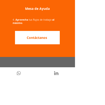
Mesa de Ayuda
Aprovecha
al
4.
tus flujos de trabajo
máximo
.
Contáctanos
Regístrate en el formulario de contacto y
Monday.com
obtén
para tu empresa.