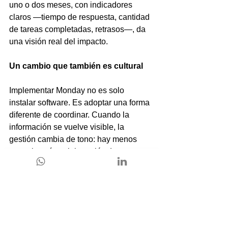
uno o dos meses, con indicadores 
claros —tiempo de respuesta, cantidad 
de tareas completadas, retrasos—, da 
una visión real del impacto.
Un cambio que también es cultural
Implementar Monday no es solo 
instalar software. Es adoptar una forma 
diferente de coordinar. Cuando la 
información se vuelve visible, la 
gestión cambia de tono: hay menos 
control y más colaboración. Los 
equipos ganan autonomía y los líderes 
pueden enfocarse en mejorar 
procesos, no en perseguir 
actualizaciones.
Con el tiempo, la herramienta se 