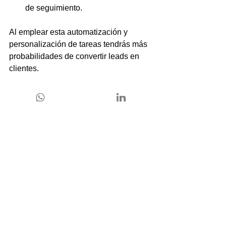
de seguimiento.
Al emplear esta automatización y 
personalización de tareas tendrás más 
probabilidades de convertir leads en 
clientes.
Mejores prácticas para un 
seguimiento exitoso con Zoho CRM 
Si quieres aprovechar al máximo el 
potencial del seguimiento 
personalizado con Zoho CRM, pon en 
práctica estas indicaciones.
Define un procedimiento 
transparente. 
Establece cuándo 
se debe poner en contacto con el 
cliente y qué tipo de mensaje se 