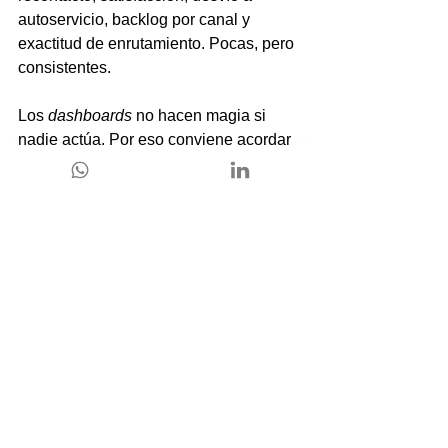
autoservicio, backlog por canal y 
exactitud de enrutamiento. Pocas, pero 
consistentes.
Los 
dashboards
 no hacen magia si 
nadie actúa. Por eso conviene acordar 
umbrales que disparen decisiones. Si 
el chat supera cierto tiempo promedio, 
reubicas agentes. Si sube el 
recontacto, revisas plantillas y 
capacitación. Si el autoservicio no 
despega, corrige títulos y estructura del 
centro de ayuda.
Finalmente, no olvides la perspectiva 
humana. La herramienta ordena; la 
cultura decide. Equipos que comparten 
aprendizajes, revisan casos complejos 