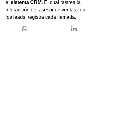
el 
sistema CRM
. El cual rastrea la 
interacción del asesor de ventas con 
los leads, registra cada llamada, 
correo, reunión o ingreso a la página 
web, lo segmenta y clasifica según su 
demografía e interés de compra.
3- El análisis y la segmentación de 
los datos
Los CRM se especializan en digerir 
una gran cantidad de información 
procedentes de diferentes canales de 
comunicación de la empresa, 
almacenarlos, clasificarlos y 
desglosarlos de tal manera que 
podamos tener todo en informes 
detallados sobre cada etapa del 
funnel 
de ventas. 