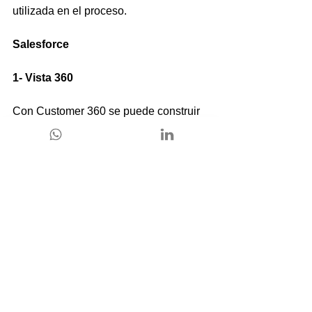
utilizada en el proceso.
Salesforce
1- Vista 360
Con Customer 360 se puede construir 
un panel con vista completa de los 
clientes en cada aplicación que la 
empresa maneje, combinando así los 
datos críticos de cada una. De esta 
forma el vendedor puede interactuar 
con los clientes en cada etapa del 
proceso de ventas.
2- Aplicación de IA
Con el copiloto de IA de 
Salesforce
 se 
personaliza en tiempo real los datos de 