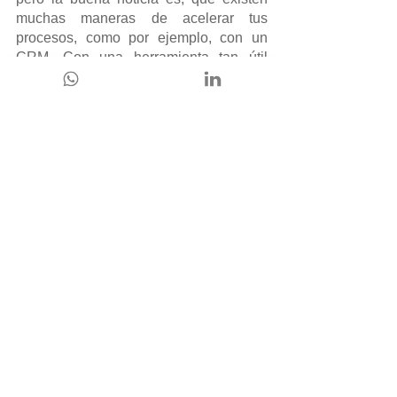
muchas maneras de acelerar tus 
procesos, como por ejemplo, con un 
CRM. Con una herramienta tan útil 
como un CRM, puedes automatizar 
buena parte de tu trabajo y centrarte en 
la toma de decisiones y otras tareas de 
gran importancia para tu organización.
Luego del análisis y mejora de estos 
puntos con tu equipo de ventas, tu 
empresa estará lista para subir al 
siguiente nivel.
¿Sientes que tu negocio 
pasaría la prueba? 
Las preguntas y sus respuestas son un 
ejercicio que todo ejecutivo de 
negocios debe realizarse cada cierto 
tiempo. Perder control en las ventas y 