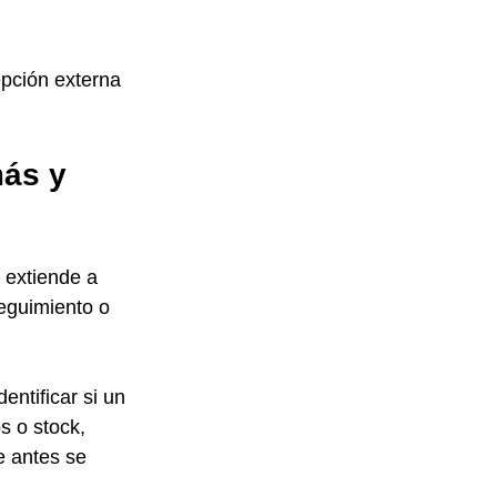
epción externa 
ás y 
 extiende a 
eguimiento o 
entificar si un 
s o stock, 
e antes se 