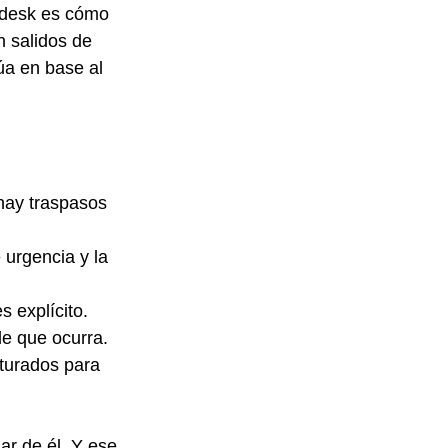
ndesk es cómo 
n salidos de 
úa en base al 
hay traspasos 
 urgencia y la 
s explícito.
de que ocurra.
turados para 
ar de él. Y ese 