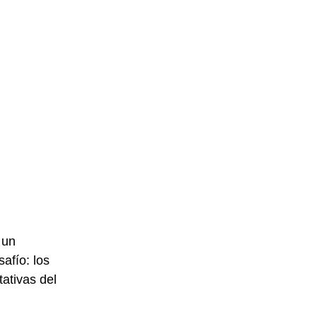
 un 
afío: los 
tivas del 