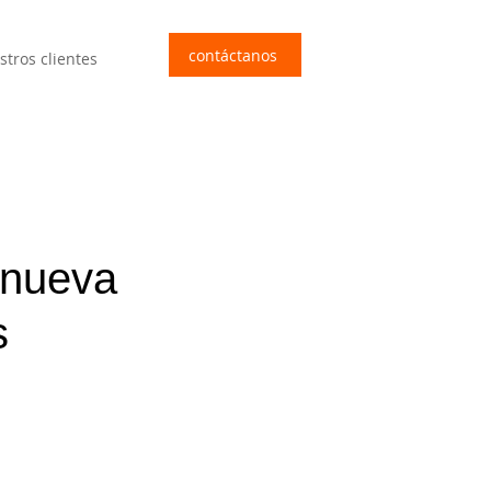
contáctanos
stros clientes
 nueva
s