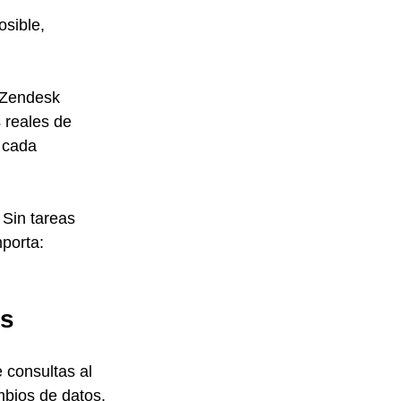
sible, 
. Zendesk 
 reales de 
 cada 
 Sin tareas 
porta: 
as
 consultas al 
bios de datos, 