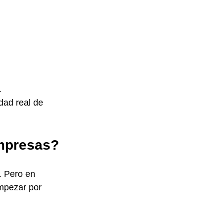
.
dad real de 
mpresas?
. Pero en 
mpezar por 