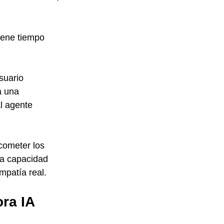
iene tiempo 
usuario 
a una 
l agente 
cometer los 
ra capacidad 
mpatía real.
ra IA