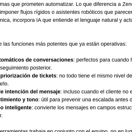
mas que prometen automatizar. Lo que diferencia a Ze
imponer flujos rígidos o asistentes robóticos que parece
nica, incorpora IA que entiende el lenguaje natural y act
 las funciones más potentes que ya están operativas:
omáticos de conversaciones
: perfectos para cuando 
seguimiento posterior.
 priorización de tickets
: no todo tiene el mismo nivel de
rlo.
de intención del mensaje
: incluso cuando el cliente no e
timiento y tono
: útil para prevenir una escalada antes 
 inteligente
: convierte los mensajes en campos estruc
r.
rramientas trabaja en conjunto con el equipo, no en lug