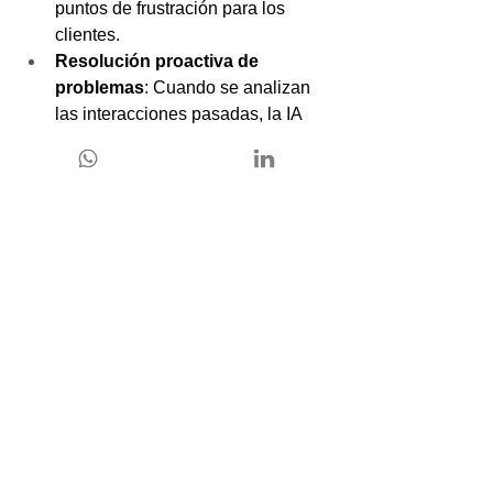
puntos de frustración para los 
clientes.
Resolución proactiva de 
problemas
: Cuando se analizan 
las interacciones pasadas, la IA 
identifica patrones y predice 
posibles problemas antes de que 
ocurran. Esto permite a las 
empresas abordar problemas 
antes de que afecten al cliente, 
demostrando un compromiso con 
la excelencia y el bienestar del 
cliente.
Personalización en cada 
interacción
: Gracias a la IA, cada 
interacción se puede personalizar 
según el historial del cliente. Esto 
mejora la eficiencia y demuestra 
que la empresa valora a cada 