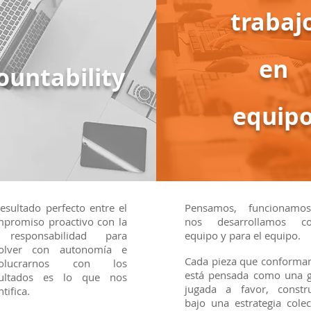
trabaj
en
ountability
equip
resultado perfecto entre el
Pensamos, funcionamo
promiso proactivo con la
nos desarrollamos c
 responsabilidad para
equipo y para el equipo.
solver con autonomía e
Cada pieza que conform
volucrarnos con los
está pensada como una 
sultados es lo que nos
jugada a favor, constr
ntifica.
bajo una estrategia colec