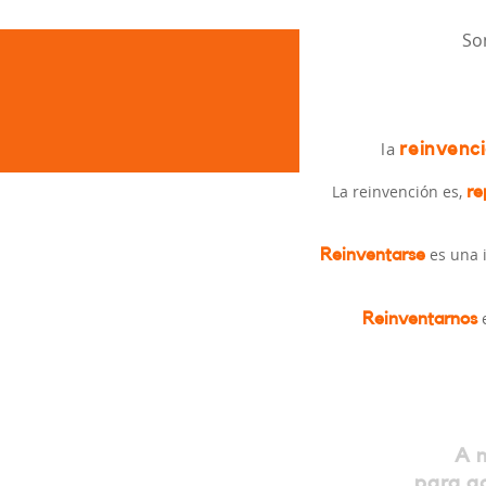
So
la
reinvenc
La reinvención es,
re
es una 
Reinventarse
Reinventarnos
A n
para ac