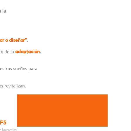
 la
ar o diseñar"
.
o de la
adaptación
.
nuestros sueños para
 revitalizan.
r
F5
ciencia.