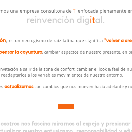
mos una empresa consultora de
TI
enfocada plenamente en
.
reinvención dig
it
al
,
ión
es un neologismo de raíz latina que significa
"volver a cre
, c
ambiar aspectos de nuestro presente, en pr
pensar la coyuntura
invitación a salir de la zona de confort, cambiar el look & feel de 
readaptarlos a los variables movimientos de nuestro entorno.
es
con cambios que nos mueven hacia adelante y nos
actualizarnos
osotros nos fascina mirarnos al espejo y presiona
tualizar nuestro entusiasmo, responsabilidad y efi