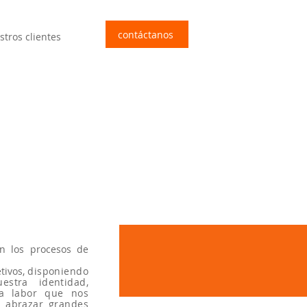
contáctanos
stros clientes
n los procesos de
tivos,
disponiendo
stra identidad,
la labor que nos
r abrazar grandes