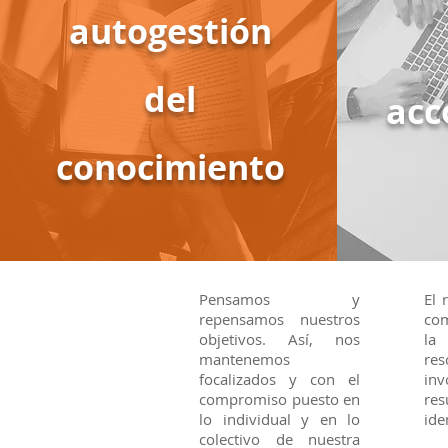
autogestión
del
acc
conocimiento
Pensamos y
El 
repensamos nuestros
com
objetivos. Así, nos
la
mantenemos
re
focalizados y con el
in
compromiso puesto en
re
lo individual y en lo
ide
colectivo de nuestra