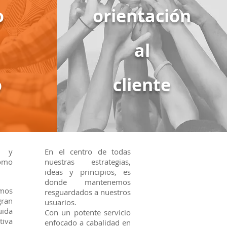
o
orientación
al
o
cliente
s y
En el centro de todas
omo
nuestras estrategias,
ideas y principios, es
donde mantenemos
amos
resguardados a nuestros
gran
usuarios.
uida
Con un potente servicio
tiva
enfocado a cabalidad en