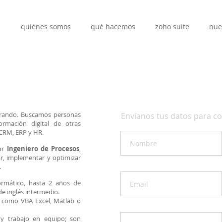
quiénes somos
qué hacemos
zoho suite
nue
orando.
Buscamos personas
Envíanos tus datos para c
rmación digital de otras
 CRM, ERP y HR.
jor
Ingeniero de Procesos
,
ar, implementar y optimizar
.
formático, hasta 2 años de
de inglés intermedio.
 como VBA Excel, Matlab o
y trabajo en equipo; son