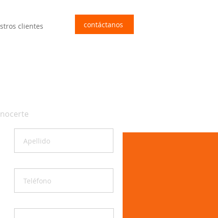
contáctanos
stros clientes
onocerte