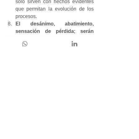
sólo sirven con hechos evidentes 
que permitan la evolución de los 
procesos.
El desánimo, abatimiento, 
sensación de pérdida; serán 
inevitables.
 Esto es muy 
importante poder gestionarlo para 
lograr superarlo y así no perder el 
foco, evitando quedar en la mitad 
de la Transformación Digital, sin 
lograr el objetivo de adaptabilidad, 
adopción y evolución para nuestra 
empresa.
La Transformación Digital requiere 
de tiempo para su implementación, 
pero hay que 
conseguir también 
beneficios a corto plazo que 
puedan incentivar
 y ser el motor 
de la motivación para lograr la 