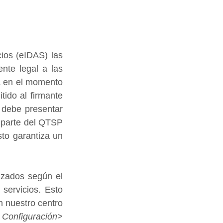
cios (eIDAS) las 
nte legal a las 
 en el momento 
ido al firmante 
 debe presentar 
 parte del QTSP 
sto garantiza un 
zados según el 
ervicios. Esto 
 nuestro centro 
 
Configuración> 