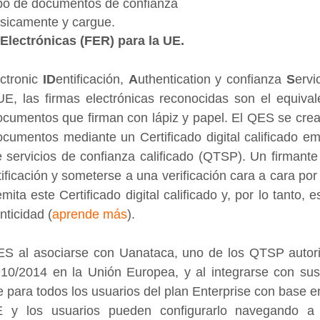
po de documentos de confianza
ísicamente y cargue.
Electrónicas (FER) para la UE.
ectronic 
ID
entificación, 
A
uthentication y confianza 
S
ervi
E, las firmas electrónicas reconocidas son el equivale
cumentos que firman con lápiz y papel. El QES se crea
ocumentos mediante un Certificado digital calificado emit
 servicios de confianza calificado (QTSP). Un firmante
ficación y someterse a una verificación cara a cara por
ita este Certificado digital calificado y, por lo tanto, e
ticidad (
aprende más
).
S al asociarse con Uanataca, uno de los QTSP autori
0/2014 en la Unión Europea, y al integrarse con sus s
e para todos los usuarios del plan Enterprise con base en
 y los usuarios pueden configurarlo navegando a