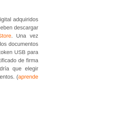
ital adquiridos 
deben descargar 
Store
. Una vez 
 los documentos 
 token USB para 
ficado de firma 
ría que elegir 
entos. (
aprende 