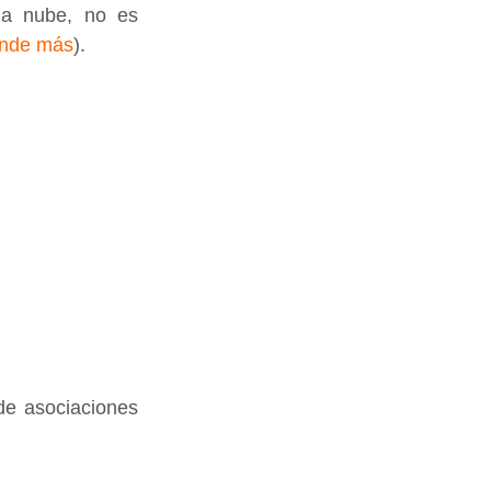
a nube, no es 
ende más
).
e asociaciones 