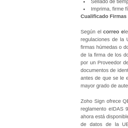
Sellado de tiem
Imprima, firme f
Cualificado Firmas 
Según el 
correo
e
l
regulaciones de la U
firmas húmedas o do
de la firma de los d
por un Proveedor de
documentos de identi
antes de que se le em
mayor grado de auten
Zoho Sign ofrece QE
reglamento eIDAS 91
ahora está disponibl
de datos de la UE