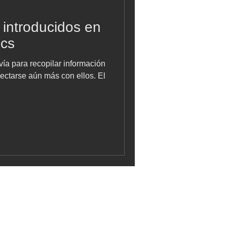
 introducidos en
ics
ía para recopilar información
nectarse aún más con ellos. El