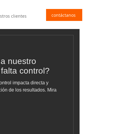
contáctanos
stros clientes
a nuestro
falta control?
ontrol impacta directa y
ión de los resultados. Mira