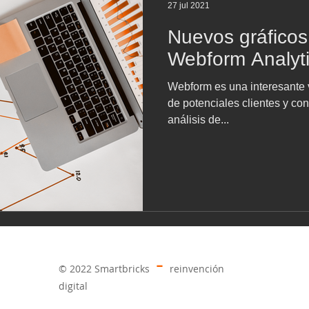
27 jul 2021
Nuevos gráficos
Webform Analyt
Webform es una interesante v
de potenciales clientes y co
análisis de...
-
© 2022 Smartbricks
reinvención
digital