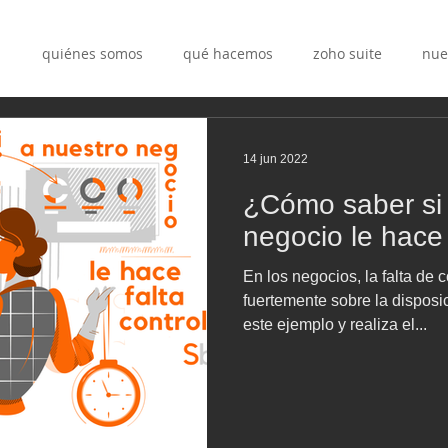
quiénes somos
qué hacemos
zoho suite
nue
14 jun 2022
¿Cómo saber si 
negocio le hace 
En los negocios, la falta de c
fuertemente sobre la disposic
este ejemplo y realiza el...