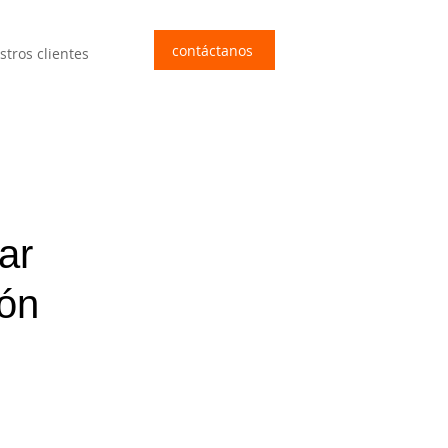
contáctanos
stros clientes
ar
ión