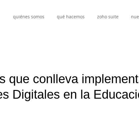
quiénes somos
qué hacemos
zoho suite
nue
os que conlleva implement
s Digitales en la Educac