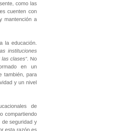
sente, como las 
tes cuenten con 
y mantención a 
a la educación. 
s instituciones 
las clases”
. No 
formado en un 
e también, para 
idad y un nivel 
cacionales de 
o compartiendo 
 de seguridad y 
r esta razón es 