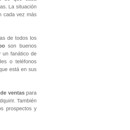
s. La situación 
n cada vez más 
s de todos los 
po
 son buenos 
un fanático de 
es o teléfonos 
que está en sus 
 de ventas
 para 
quirir. También 
s prospectos y 