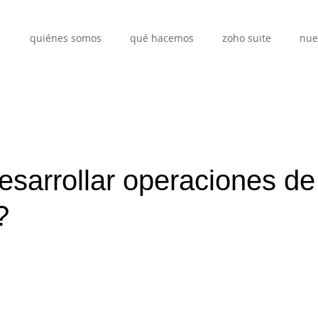
quiénes somos
qué hacemos
zoho suite
nue
sarrollar operaciones de
?