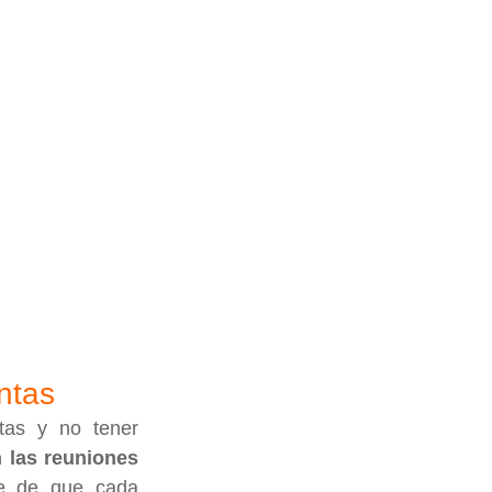
ntas
as y no tener 
n las reuniones 
e de que cada 