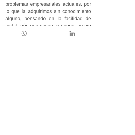
problemas empresariales actuales, por 
lo que la adquirimos sin conocimiento 
alguno, pensando en la facilidad de 
instalación que posee, sin poner un ojo 
sobre todos los factores de adopción de 
esta. 
Por otro lado, las empresas que logran 
consagrar la transformación digital, 
ponen el problema de las personas en 
el centro y luego buscan qué tecnología 
aplicar. Por lo tanto, la transformación 
digital no es usar tecnología sin sentido, 
sino preguntarse el para qué se va a 
aplicar y a quiénes les va a solucionar 
la vida, respuesta que no tendrá 
exclusión única para los consumidores, 
sino que también, para mi equipo de 
trabajo.