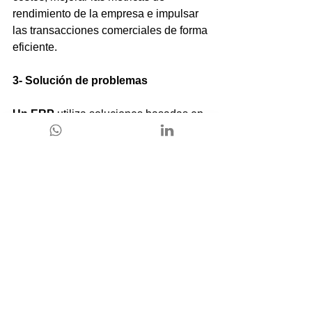
rendimiento de la empresa e impulsar 
las transacciones comerciales de forma 
eficiente.
3- Solución de problemas
Un ERP
 utiliza soluciones basadas en 
el crecimiento de la empresa. Esta es 
capaz de crecer al mismo ritmo de tu 
negocio sin causar interrupciones 
operativas del mismo.
4- Optimización de procesos
Ayuda a mejorar los diferentes 
procesos de los departamentos de la 
empresa.