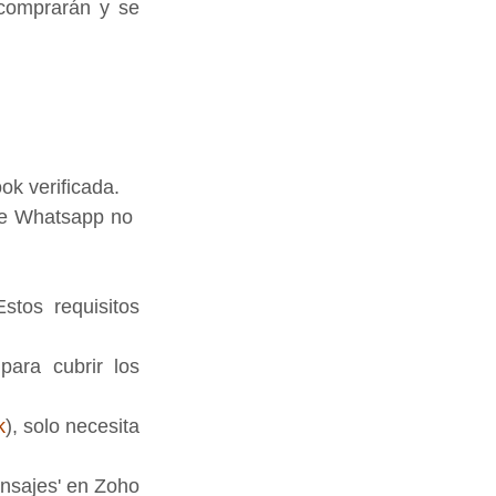
comprarán y se 
ok verificada.
 Whatsapp no ​​
tos requisitos 
ara cubrir los 
k
), solo necesita 
nsajes' en Zoho 