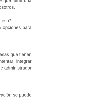
e que tiene una 
osotros.
r eso?
y opciones para 
sas que tienen 
entar integrar 
e administrador 
cación se puede 