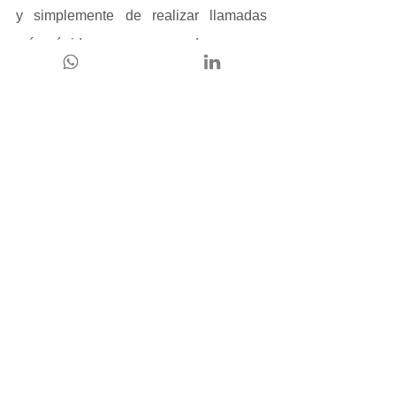
y simplemente de realizar llamadas 
más rápido para que pueda pasar a 
otros proyectos.
¿Por qué integrar?
Aumente la velocidad de su marcación 
de llamadas de ventas y aumente las 
ventas salientes.
Zoom
Zoom es una herramienta de 