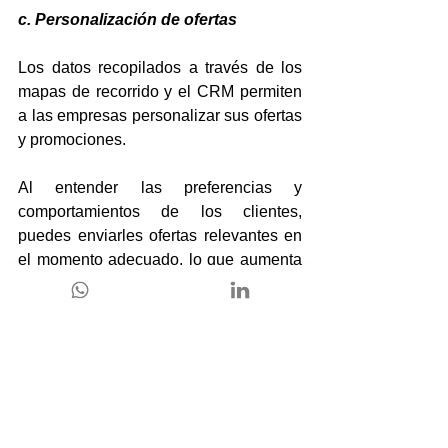
c. Personalización de ofertas
Los datos recopilados a través de los 
mapas de recorrido y el CRM permiten 
a las empresas personalizar sus ofertas 
y promociones. 
Al entender las preferencias y 
comportamientos de los clientes, 
puedes enviarles ofertas relevantes en 
el momento adecuado, lo que aumenta 
las posibilidades de conversión.
Los sistemas CRM son fundamentales 
para crear mapas de recorrido efectivos, 
ya que proporcionan la información y 
las herramientas necesarias para 
entender y mejorar la experiencia del 