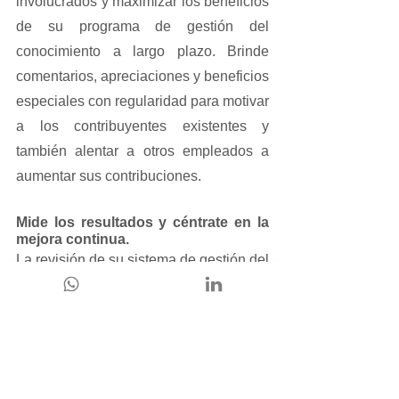
involucrados y maximizar los beneficios 
de su programa de gestión del 
conocimiento a largo plazo. Brinde 
comentarios, apreciaciones y beneficios 
especiales con regularidad para motivar 
a los contribuyentes existentes y 
también alentar a otros empleados a 
aumentar sus contribuciones.
Mide los resultados y céntrate en la 
mejora continua.
La revisión de su sistema de gestión del 
conocimiento con reuniones periódicas 
y análisis de uso ayuda a comparar sus 
objetivos con los resultados reales. 
Obtenga información en diferentes 
niveles, como la creación, el 