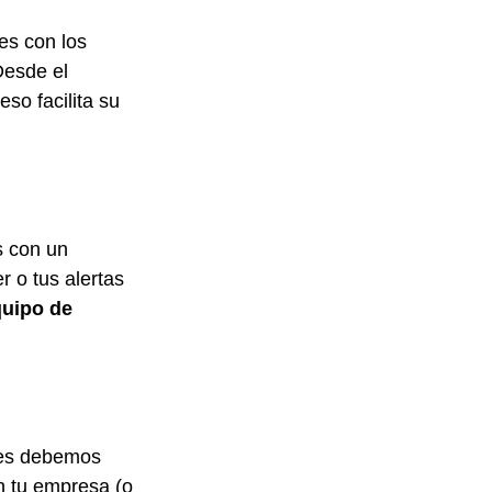
es con los 
Desde el 
so facilita su 
s con un 
 o tus alertas 
uipo de 
les debemos 
 tu empresa (o 