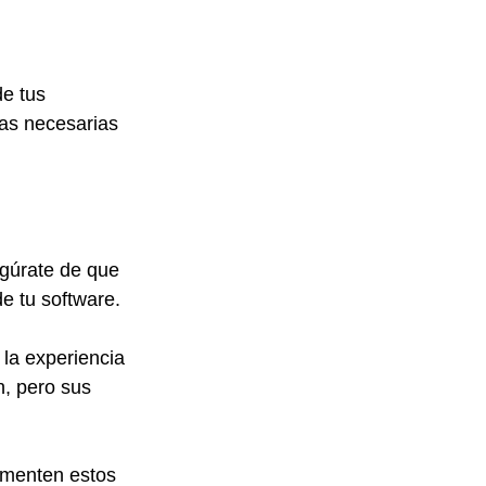
e tus 
ias necesarias 
egúrate de que 
e tu software.
 la experiencia 
, pero sus 
omenten estos 