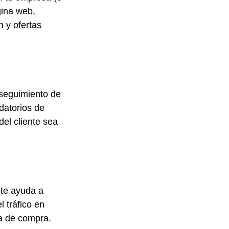
gina web, 
n y ofertas 
 seguimiento de 
datorios de 
el cliente sea 
te ayuda a 
l tráfico en 
a de compra.