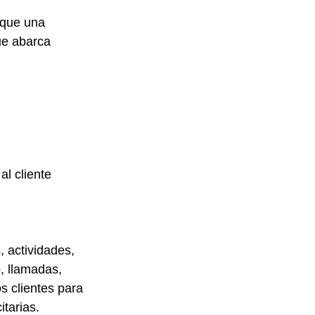
que una 
ue abarca 
l cliente
 actividades, 
b, llamadas, 
s clientes para 
itarias.