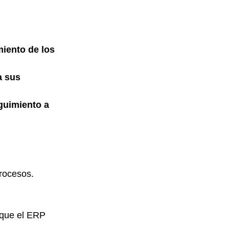
iento de los 
a sus 
guimiento a 
procesos.
 que el ERP 