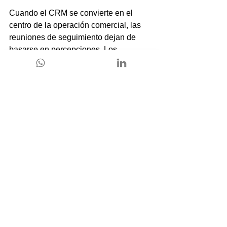
Cuando el CRM se convierte en el 
centro de la operación comercial, las 
reuniones de seguimiento dejan de 
basarse en percepciones. Los 
indicadores están disponibles en 
tiempo real. Las proyecciones se 
apoyan en datos concretos. Y las 
decisiones estratégicas se toman con 
mayor seguridad.
Escalar ventas sin perder control
A medida que una empresa crece, 
el 
volumen de oportunidades aumenta
. 
Sin automatización, el riesgo es 
evidente: desorden, pérdida de 
seguimiento y dependencia excesiva 
de la memoria individual.