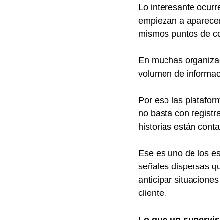
Lo interesante ocurr
empiezan a aparecer
mismos puntos de co
En muchas organizac
volumen de informac
Por eso las platafor
no basta con registr
historias están cont
Ese es uno de los e
señales dispersas qu
anticipar situacione
cliente.
Lo que un supervis