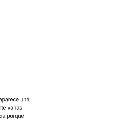
 aparece una 
nte varias 
ia porque 