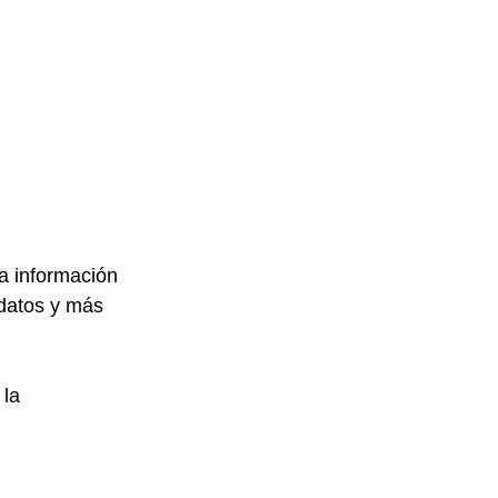
a información 
datos y más 
la 