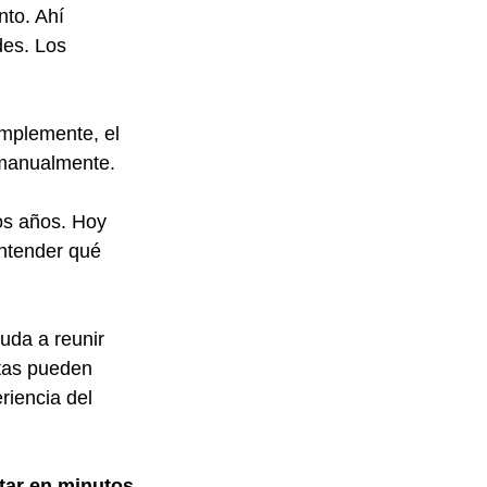
to. Ahí 
es. Los 
mplemente, el 
 manualmente.
os años. Hoy 
entender qué 
uda a reunir 
tas pueden 
riencia del 
tar en minutos