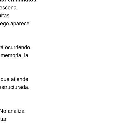
escena. 
ltas 
uego aparece 
á ocurriendo. 
 memoria, la 
 que atiende 
structurada. 
No analiza 
tar 