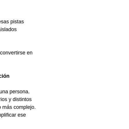
sas pistas 
islados 
convertirse en 
ción
una persona. 
os y distintos 
ho más complejo.
lificar ese 