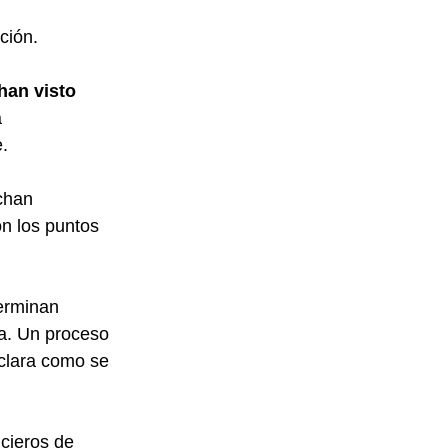
ción.
han visto
 
.
chan 
n los puntos 
erminan 
va. Un proceso 
clara como se 
cieros de 