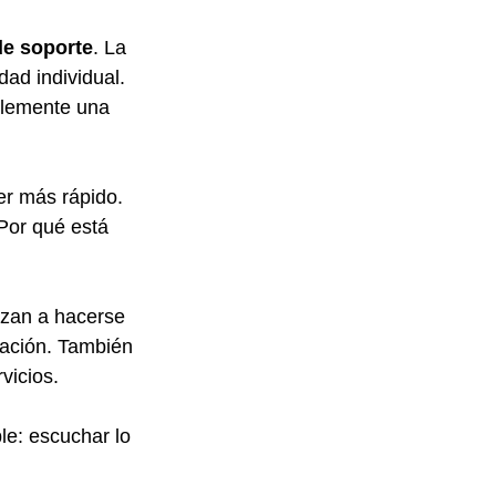
de soporte
. La 
dad individual.
plemente una 
er más rápido. 
Por qué está 
zan a hacerse 
tación. También 
vicios.
le: escuchar lo 