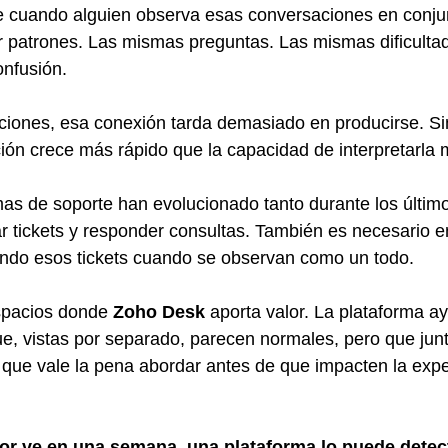
e cuando alguien observa esas conversaciones en conjun
 patrones. Las mismas preguntas. Las mismas dificultad
nfusión.
iones, esa conexión tarda demasiado en producirse. Si
ión crece más rápido que la capacidad de interpretarla
mas de soporte han evolucionado tanto durante los últim
ar tickets y responder consultas. También es necesario 
ando esos tickets cuando se observan como un todo.
spacios donde 
Zoho Desk
 aporta valor. La plataforma ay
e, vistas por separado, parecen normales, pero que jun
s que vale la pena abordar antes de que impacten la expe
or ve en una semana, una plataforma lo puede detec