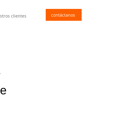
contáctanos
stros clientes
r
ue