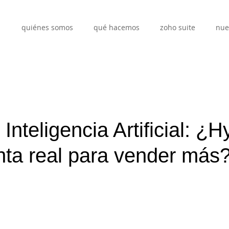
quiénes somos
qué hacemos
zoho suite
nue
nteligencia Artificial: ¿H
nta real para vender más