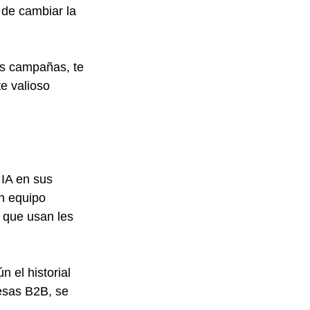
 de cambiar la 
us campañas, te 
e valioso 
IA en sus 
n equipo 
 que usan les 
 el historial 
esas B2B, se 