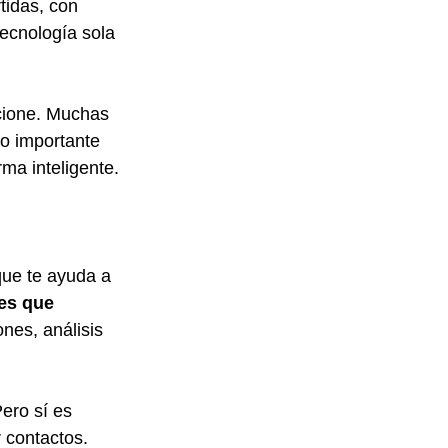
tidas, con 
ecnología sola 
cione. Muchas 
o importante 
rma inteligente.
ue te ayuda a 
les que 
es, análisis 
ero sí es 
contactos. 