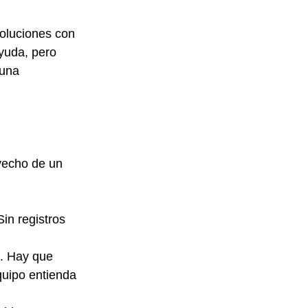
oluciones con 
yuda, pero 
 una 
vecho de un 
in registros 
. Hay que 
quipo entienda 