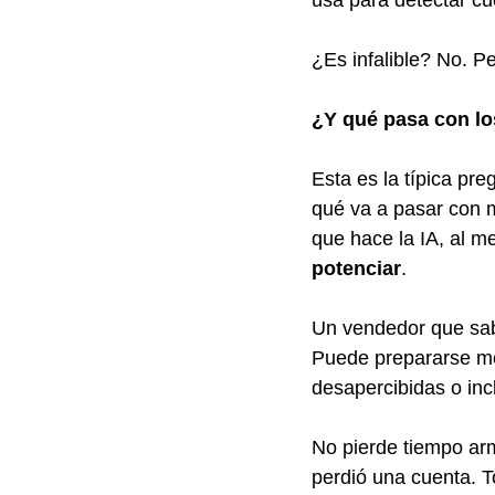
usa para detectar cu
¿Es infalible? No. Pe
¿Y qué pasa con l
Esta es la típica pr
qué va a pasar con 
que hace la IA, al m
potenciar
.
Un vendedor que sabe
Puede prepararse me
desapercibidas o inc
No pierde tiempo ar
perdió una cuenta. T