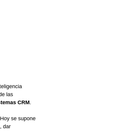
eligencia 
de las 
stemas CRM
.
. Hoy se supone 
, dar 