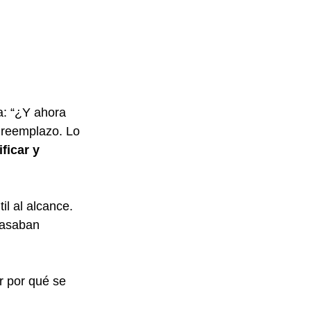
a: “¿Y ahora 
 reemplazo. Lo 
ficar y 
l al alcance. 
pasaban 
r por qué se 