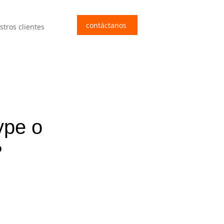
contáctanos
stros clientes
ype o
?