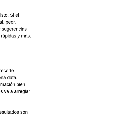
sto. Si el 
l, peor.
r sugerencias 
 rápidas y más. 
recerte 
ena data.
rmación bien 
s va a arreglar 
esultados son 