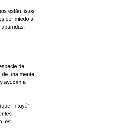
os están listos 
es por miedo al 
aburridas, 
especie de 
ta de una mente 
 y ayudan a 
rque “intuyó” 
entes 
a, es 