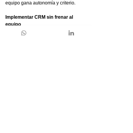
equipo gana autonomía y criterio.
Implementar CRM sin frenar al 
equipo
Uno de los temores habituales es que 
el CRM complique el trabajo. Esto 
ocurre cuando se implementa sin 
entender la realidad del equipo. En 
organizaciones pequeñas, la adopción 
debe ser gradual, alineada y práctica.
Aquí es donde la experiencia marca la 
diferencia. No se trata solo de elegir 
una plataforma, sino de definir cómo se 
gestiona el negocio, qué información 
importa y cómo se usa.
Smartbricks entiende este desafío 