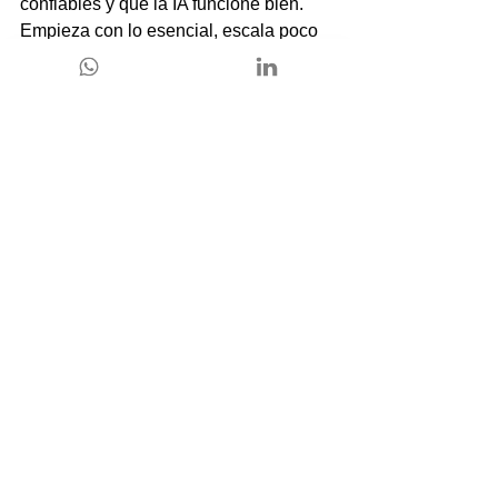
confiables y que la IA funcione bien. 
Empieza con lo esencial, escala poco 
a poco, y obtendrás victorias 
tempranas sin perder tiempo en 
proyectos gigantes.
Una práctica extra
: documenta cada 
cambio. Pequeñas notas sobre qué 
mensaje funcionó mejor o qué bundle 
tuvo más aceptación marcan la 
diferencia a largo plazo. Vale la pena 
dedicar un par de minutos cada 
semana a esto.
Conclusión
Vender más no es insistir. Es 
leer 
señales, medir, automatizar y 
personalizar
. Zoho CRM lo ofrece 