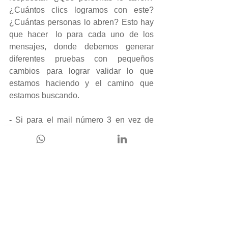
¿Cuántos clics logramos con este? 
¿Cuántas personas lo abren? Esto hay 
que hacer	lo para cada uno de los 
mensajes, donde debemos generar 
diferentes pruebas con pequeños 
cambios para lograr validar lo que 
estamos haciendo y el camino que 
estamos buscando. 
-
 Si para el mail número 3 en vez de 
esperar una semana, esperamos 15 
días ¿Qué respuesta tendría? Y si en 
lugar de esperar una semana, lo envío 
al día siguiente, ¿será molesto para el 
usuario o de real utilidad? No podemos 
desconocernos de algo muy relevante 
dentro de la complejidad de obtener 
nuevos leads: a nadie le gusta que le 