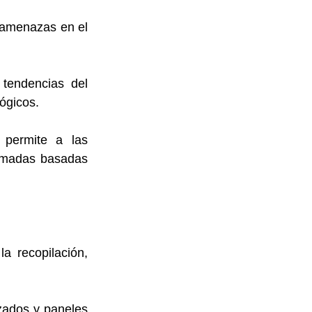
 amenazas en el 
endencias del 
ógicos. 
permite a las 
rmadas basadas 
 recopilación, 
zados y paneles 