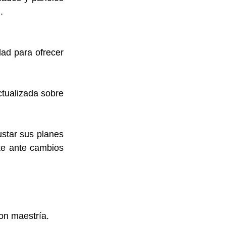
.
ad para ofrecer 
tualizada sobre 
star sus planes 
te ante cambios 
on maestría. 