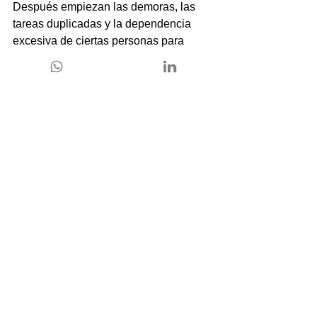
Después empiezan las demoras, las 
tareas duplicadas y la dependencia 
excesiva de ciertas personas para 
resolver problemas simples. 
Ordenar 
esa operación requiere tecnología
, 
aunque también necesita estrategia.
Smartbricks acompaña a las 
organizaciones justamente en ese 
proceso. Su trabajo combina 
tecnología, análisis y transformación 
organizacional para ayudar a construir 
operaciones más eficientes y 
sostenibles.
La implementación de plataformas 
como Zendesk tiene más impacto 
cuando se conecta con objetivos reales 
del negocio y con la forma en que 