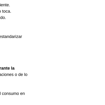
iente.
 toca.
ido.
standarizar 
ante la 
ciones o de lo 
el consumo en 