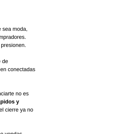
e sea moda, 
mpradores. 
 presionen.
 de 
ien conectadas 
ciarte no es 
pidos y 
l cierre ya no 