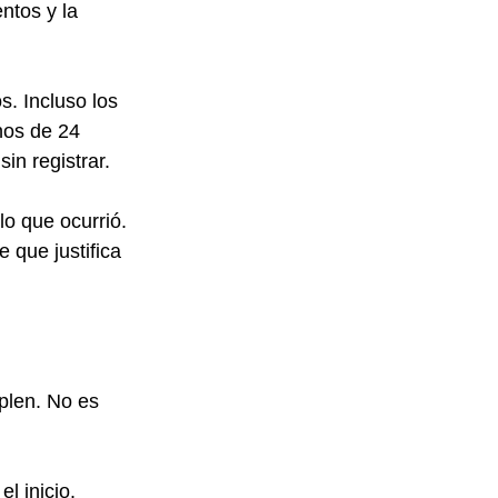
ntos y la 
. Incluso los 
nos de 24 
in registrar.
o que ocurrió. 
que justifica 
plen. No es 
l inicio.