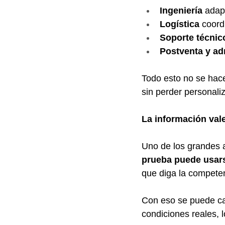
Ingeniería
 adap
Logística
 coord
Soporte técnic
Postventa y ad
Todo esto no se hac
sin perder personaliz
La información val
Uno de los grandes 
prueba puede usars
que diga la competen
Con eso se puede cal
condiciones reales, l