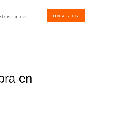
contáctanos
stros clientes
bra en