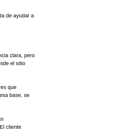
ta de ayudar a 
cia clara, pero 
de el sitio 
res que 
esa base, se 
an 
l cliente 