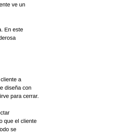
iente ve un 
. En este 
derosa 
cliente a 
Se diseña con 
irve para cerrar.
ctar 
 que el cliente 
odo se 