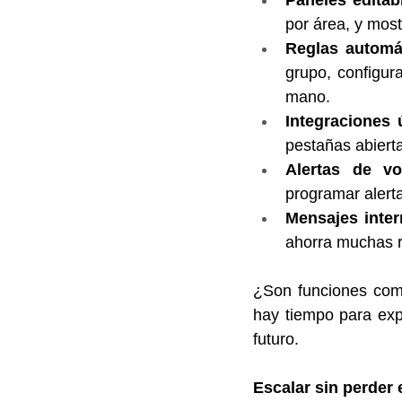
Paneles editab
por área, y most
Reglas automá
grupo, configura
mano.
Integraciones ú
pestañas abiert
Alertas de vo
programar alerta
Mensajes inter
ahorra muchas r
¿Son funciones com
hay tiempo para exp
futuro.
Escalar sin perder