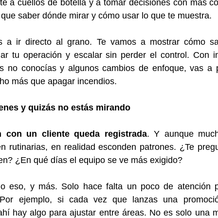
arte a cuellos de botella y a tomar decisiones con más co
 que saber dónde mirar y cómo usar lo que te muestra.
 a ir directo al grano. Te vamos a mostrar cómo sac
r tu operación y escalar sin perder el control. Con in
s no conocías y algunos cambios de enfoque, vas a p
ho más que apagar incendios.
ienes y quizás no estás mirando
 con un cliente queda registrada
. Y aunque much
n rutinarias, en realidad esconden patrones. ¿Te pregu
ten? ¿En qué días el equipo se ve más exigido?
o eso, y más. Solo hace falta un poco de atención 
 Por ejemplo, si cada vez que lanzas una promoción
hí hay algo para ajustar entre áreas. No es solo una mo