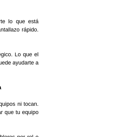
te lo que está 
tallazo rápido. 
gico. Lo que el 
uede ayudarte a 
a
ipos ni tocan. 
r que tu equipo 