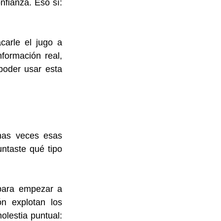
nfianza. Eso sí: 
arle el jugo a 
formación real, 
oder usar esta 
as veces esas 
ntaste qué tipo 
para empezar a 
 explotan los 
lestia puntual: 