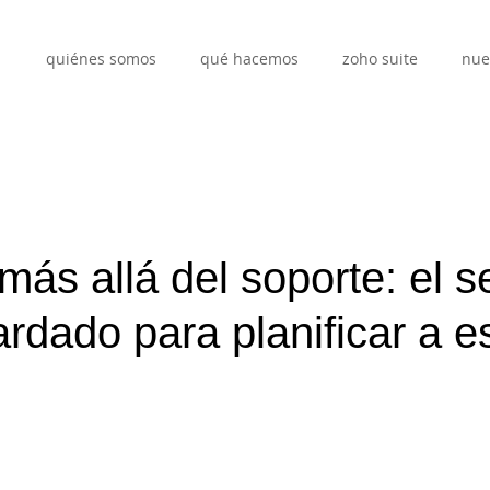
quiénes somos
qué hacemos
zoho suite
nue
ás allá del soporte: el s
rdado para planificar a e