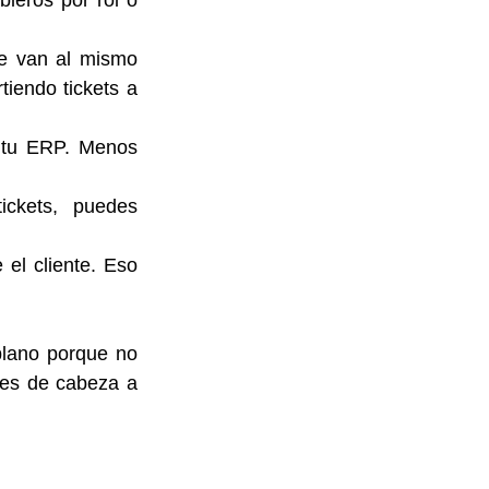
leros por rol o 
e van al mismo 
tiendo tickets a 
 tu ERP. Menos 
ickets, puedes 
l cliente. Eso 
ano porque no 
es de cabeza a 