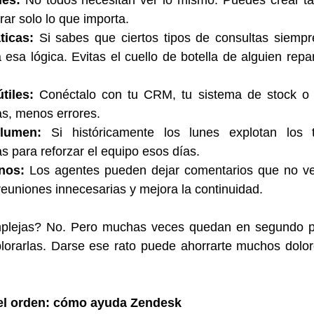
les:
 No todos necesitan ver lo mismo. Puedes crear tab
rar solo lo que importa.
ticas:
 Si sabes que ciertos tipos de consultas siempr
 esa lógica. Evitas el cuello de botella de alguien repar
tiles:
 Conéctalo con tu CRM, tu sistema de stock o
as, menos errores.
lumen:
 Si históricamente los lunes explotan los t
s para reforzar el equipo esos días.
nos:
 Los agentes pueden dejar comentarios que no ve e
euniones innecesarias y mejora la continuidad.
plejas? No. Pero muchas veces quedan en segundo pl
lorarlas. Darse ese rato puede ahorrarte muchos dolor
 el orden: cómo ayuda Zendesk