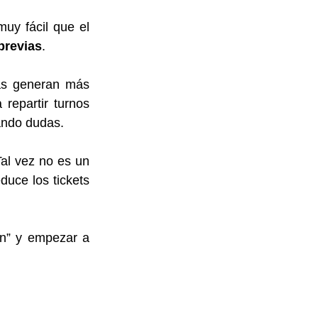
y fácil que el 
previas
.
as generan más 
repartir turnos 
ando dudas.
al vez no es un 
uce los tickets 
n” y empezar a 