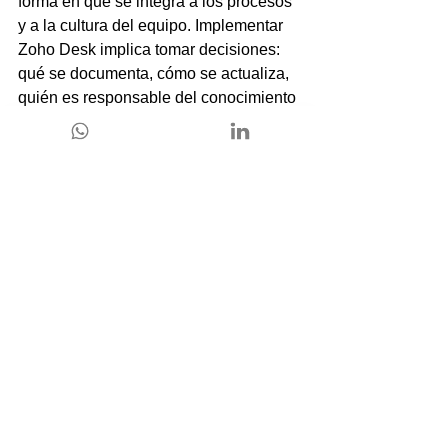
forma en que se integra a los procesos 
y a la cultura del equipo. Implementar 
Zoho Desk implica tomar decisiones: 
qué se documenta, cómo se actualiza, 
quién es responsable del conocimiento 
y cómo se mide su impacto.
Smartbricks trabaja justamente en ese 
cruce. No parte de la herramienta, sino 
del negocio. Analiza cómo fluye hoy la 
información, dónde se pierde valor y 
qué necesita realmente el equipo para 
trabajar mejor.
Desde esa base, 
Zoho Desk se 
configura como un sistema 
coherente
, alineado con los objetivos 
de la organización. No es solo una 
implementación técnica, es un proceso 