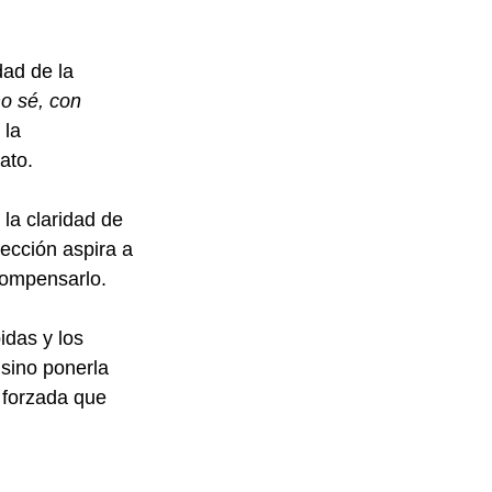
ad de la 
o sé, con 
la 
ato.
la claridad de 
rección aspira a 
compensarlo.
das y los 
 sino ponerla 
 forzada que 