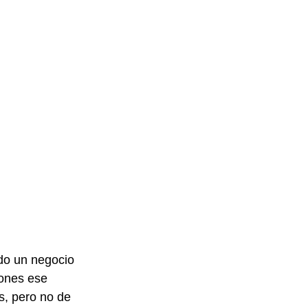
do un negocio 
ones ese 
s, pero no de 