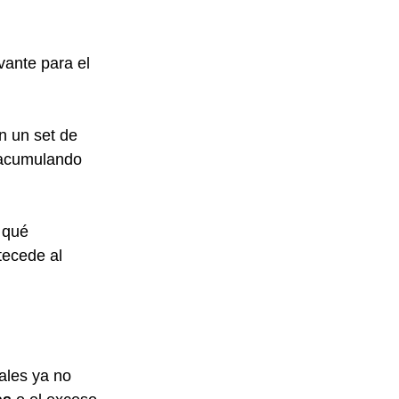
vante para el 
n un set de 
 acumulando 
 qué 
tecede al 
ales ya no 