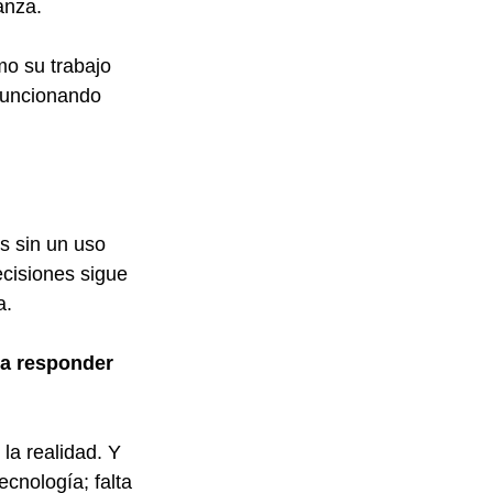
anza.
o su trabajo 
 funcionando 
s sin un uso 
ecisiones sigue 
a.
ra responder 
la realidad. Y 
ecnología; falta 