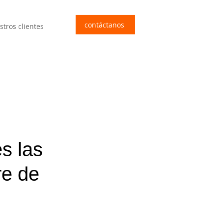
contáctanos
stros clientes
s las
re de