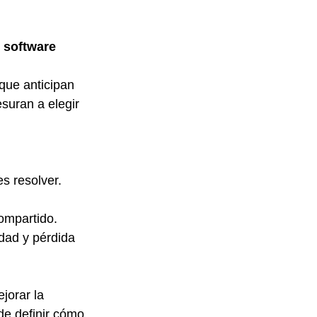
n software
que anticipan 
suran a elegir 
s resolver.
ompartido.
dad y pérdida 
jorar la 
de definir cómo 