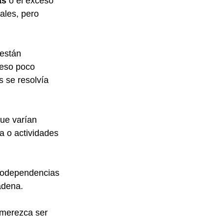
as
 o el exceso 
ales, pero 
 están 
ceso poco 
 se resolvía 
que varían 
 o actividades 
rodependencias 
adena.
 merezca ser 